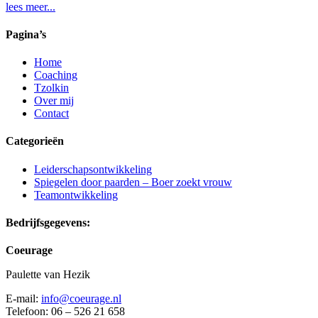
lees meer...
Pagina’s
Home
Coaching
Tzolkin
Over mij
Contact
Categorieën
Leiderschapsontwikkeling
Spiegelen door paarden – Boer zoekt vrouw
Teamontwikkeling
Bedrijfsgegevens:
Coeurage
Paulette van Hezik
E-mail:
info@coeurage.nl
Telefoon: 06 – 526 21 658